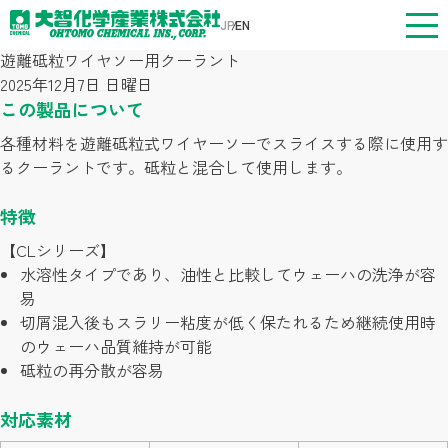
用途別分類:
切る
JP
EN
遊離砥粒ワイヤソー用クーラント
2025年12月7日 日曜日
トップページ
この製品について
各種材料を遊離砥粒式ワイヤーソーでスライスする際に使用す
事業案内
るクーラントです。砥粒と混合して使用します。
製品情報
特徴
【CLシリーズ】
企業情報
水溶性タイプであり、油性と比較してウェーハの洗浄が容
易
切屑混入後もスラリー粘度が低く保たれるため継続使用時
お知らせ
のウェーハ品質維持が可能
砥粒の再分散が容易
採用情報
対応素材