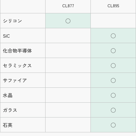
お問い合わせ
CL877
CL895
シリコン
◯
SiC
◯
化合物半導体
◯
セラミックス
◯
サファイア
◯
水晶
◯
ガラス
◯
石英
◯