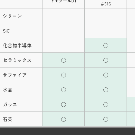
トモクールDT
＃51S
シリコン
SiC
化合物半導体
◯
セラミックス
◯
◯
サファイア
◯
◯
水晶
◯
◯
ガラス
◯
◯
石英
◯
◯