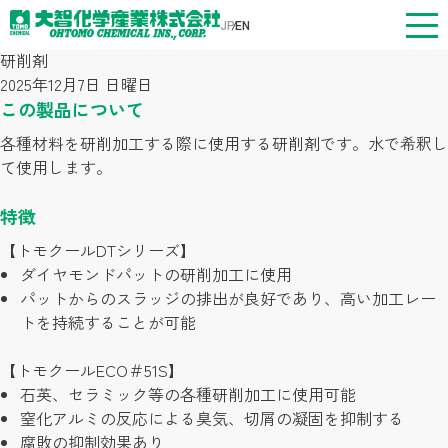
用途別分類:
削る
JP
EN
研削剤
2025年12月7日 日曜日
トップページ
この製品について
各種材料を研削加工する際に使用する研削剤です。水で希釈し
事業案内
て使用します。
製品情報
特徴
【トモクールDTシリーズ】
企業情報
ダイヤモンドパットの研削加工に使用
パットからのスラッジの排出が良好であり、高い加工レー
トを持続することが可能
お知らせ
【トモクールECO＃51S】
採用情報
石英、セラミック等の各種研削加工に使用可能
窒化アルミの反応による臭気、切屑の凝固を抑制する
腐敗の抑制効果あり