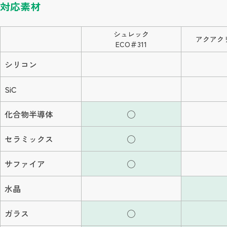
対応素材
シュレック
アクアクリ
ECO＃311
シリコン
SiC
化合物半導体
◯
セラミックス
◯
サファイア
◯
水晶
ガラス
◯