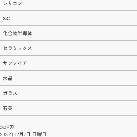
シリコン
SiC
化合物半導体
セラミックス
サファイア
水晶
ガラス
石英
洗浄剤
2025年12月7日 日曜日