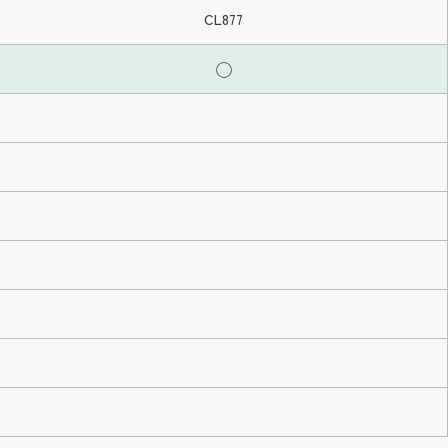
CL877
◯