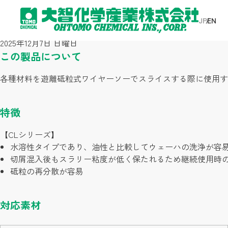
業界別分類:
水晶
JP
EN
遊離砥粒ワイヤソー用クーラント
2025年12月7日 日曜日
トップページ
この製品について
事業案内
各種材料を遊離砥粒式ワイヤーソーでスライスする際に使用す
製品情報
特徴
【CLシリーズ】
企業情報
水溶性タイプであり、油性と比較してウェーハの洗浄が容
切屑混入後もスラリー粘度が低く保たれるため継続使用時
お知らせ
砥粒の再分散が容易
採用情報
対応素材