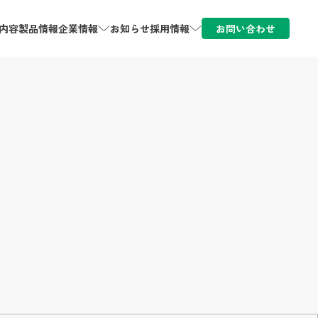
内容
製品情報
企業情報
お知らせ
採用情報
お問い合わせ
拠点情報
大智化学産業を知る
経営理念
数字で見る大智化学産業
仕事を知る
社員インタビュー
募集要項